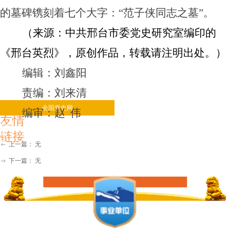
的墓碑镌刻着七个大字：“范子侠同志之墓”。
（来源：中共邢台市委党史研究室编印的
《邢台英烈》，原创作品，转载请注明出处。）
编辑：刘鑫阳
责编：刘来清
全国党史网
省内党史网
编审：赵 伟
友情
中央 北京
天津
河北
辽宁
吉林
上海
江苏
安徽
福
链接
建
江西
河南
湖北
四川
重庆
贵州
云南
陕西
甘
肃
宁夏
上一篇：
无
ꂃ
新疆
广西
浙江
海南
广东
湖南
下一篇：
无
ꁹ