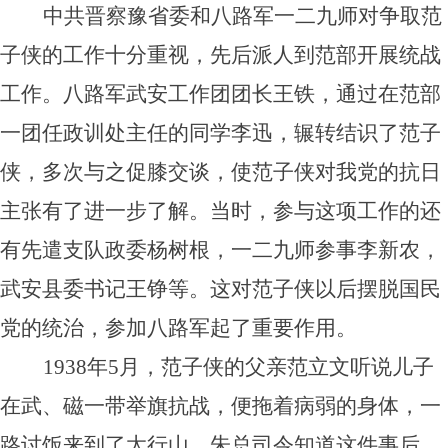
中共晋察豫省委和八路军一二九师对争取范
子侠的工作十分重视，先后派人到范部开展统战
工作。八路军武安工作团团长王铁，通过在范部
一团任政训处主任的同学李迅，辗转结识了范子
侠，多次与之促膝交谈，使范子侠对我党的抗日
主张有了进一步了解。当时，参与这项工作的还
有先遣支队政委杨树根，一二九师参事李新农，
武安县委书记王铮等。这对范子侠以后摆脱国民
党的统治，参加八路军起了重要作用。
1938年5月，范子侠的父亲范立文听说儿子
在武、磁一带举旗抗战，便拖着病弱的身体，一
路讨饭来到了太行山。朱总司令知道这件事后，