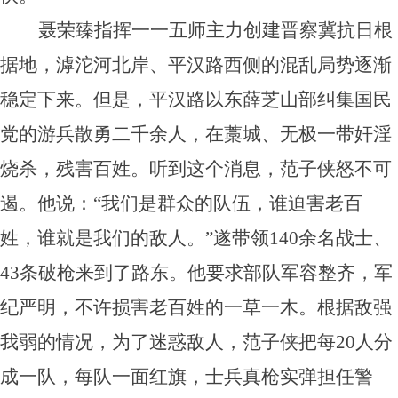
聂荣臻指挥一一五师主力创建晋察冀抗日根
据地，滹沱河北岸、平汉路西侧的混乱局势逐渐
稳定下来。但是，平汉路以东薛芝山部纠集国民
党的游兵散勇二千余人，在藁城、无极一带奸淫
烧杀，残害百姓。听到这个消息，范子侠怒不可
遏。他说：“我们是群众的队伍，谁迫害老百
姓，谁就是我们的敌人。”遂带领140余名战士、
43条破枪来到了路东。他要求部队军容整齐，军
纪严明，不许损害老百姓的一草一木。根据敌强
我弱的情况，为了迷惑敌人，范子侠把每20人分
成一队，每队一面红旗，士兵真枪实弹担任警