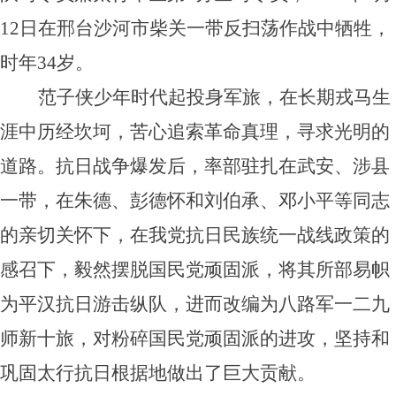
12日在邢台沙河市柴关一带反扫荡作战中牺牲，
时年34岁。
范子侠少年时代起投身军旅，在长期戎马生
涯中历经坎坷，苦心追索革命真理，寻求光明的
道路。抗日战争爆发后，率部驻扎在武安、涉县
一带，在朱德、彭德怀和刘伯承、邓小平等同志
的亲切关怀下，在我党抗日民族统一战线政策的
感召下，毅然摆脱国民党顽固派，将其所部易帜
为平汉抗日游击纵队，进而改编为八路军一二九
师新十旅，对粉碎国民党顽固派的进攻，坚持和
巩固太行抗日根据地做出了巨大贡献。