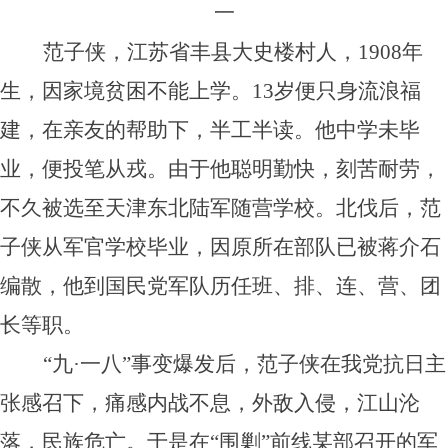
一
范子侠，江苏省丰县大史楼村人，1908年
生，因家境贫困不能上学。13岁便只身流浪福
建，在亲友的帮助下，半工半读。他中学未毕
业，便投笔从戎。由于他聪明勤快，刻苦耐劳，
不久被选至天津东北陆军随营学校。北伐后，范
子侠从军官学校毕业，因原所在部队已被蒋介石
编散，他到国民党军队历任班、排、连、营、团
长等职。
“九·一八”事变爆发后，范子侠在我党抗日主
张感召下，痛感内战不息，外敌入侵，江山沦
落，民族危亡。于是在“围剿”前线某部召开的军