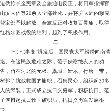
迫伪旅长金宪章及全旅通电反正，将日军指挥官
山滨大佐等20余人全部处死，并将驻大庙的穆克
登宝部予以解放。全旅反正对收复百灵庙，取得
红格尔图战役的胜利，起到了积极作用。
二
“七·七事变”爆发后，国民党大军纷纷向南溃
退。在这民族危难之际，范子侠谢绝友人的劝
告，留在河北的无极、藁城、新乐、行唐一带，
树起了抗战救国的旗帜，召集民众，组织起30多
人的武装，正式成立抗日义勇军，积极抗日。范
子侠树起抗日救国旗帜后，抗日义勇军发展很
快。