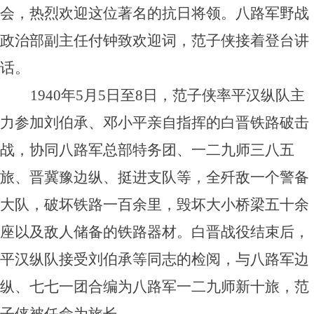
会，热烈欢迎这位著名的抗日将领。八路军野战
政治部副主任付钟致欢迎词，范子侠接着登台讲
话。
1940年5月5日至8日，范子侠率平汉纵队主
力参加刘伯承、邓小平亲自指挥的白晋铁路破击
战，协同八路军总部特务团、一二九师三八五
旅、晋冀豫边纵、挺进支队等，全歼敌一个警备
大队，破坏铁路一百余里，毁坏大小桥梁五十余
座以及敌人储备的铁路器材。白晋战役结束后，
平汉纵队接受刘伯承等同志的检阅，与八路军边
纵、七七一团合编为八路军一二九师新十旅，范