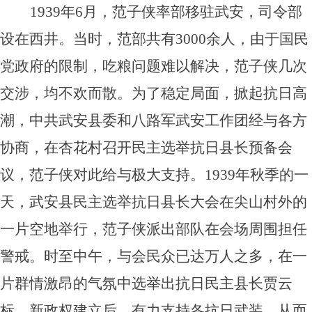
1939年6月，范子侠率部移驻武安，司令部
设在西井。当时，范部共有3000余人，由于国民
党政府的限制，吃粮问题难以解决，范子侠几次
交涉，均不欢而散。为了稳定局面，掀起抗日高
潮，中共武安县委和八路军武安工作团经与各方
协商，在杏花村召开民主选举抗日县长预备会
议，范子侠对此给与极大支持。1939年秋季的一
天，武安县民主选举抗日县长大会在尖山村外的
一片空地举行，范子侠派出部队在会场周围担任
警戒。时至中午，与会民众已达万人之多，在一
片群情激昂的气氛中选举出抗日民主县长贾云
标。新政权建立后，有力支持各抗日武装，从而