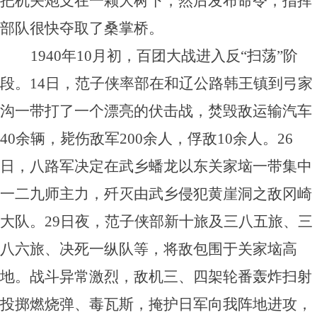
把机关炮支在一颗大树下，然后发布命令，指挥
部队很快夺取了桑掌桥。
1940年10月初，百团大战进入反“扫荡”阶
段。14日，范子侠率部在和辽公路韩王镇到弓家
沟一带打了一个漂亮的伏击战，焚毁敌运输汽车
40余辆，毙伤敌军200余人，俘敌10余人。26
日，八路军决定在武乡蟠龙以东关家垴一带集中
一二九师主力，歼灭由武乡侵犯黄崖洞之敌冈崎
大队。29日夜，范子侠部新十旅及三八五旅、三
八六旅、决死一纵队等，将敌包围于关家垴高
地。战斗异常激烈，敌机三、四架轮番轰炸扫射
投掷燃烧弹、毒瓦斯，掩护日军向我阵地进攻，