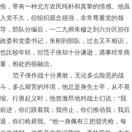
俭，带有一种北方农民纯朴和真挚的情感。他虽
入党不久，但组织观念很强，非常尊重党的领
导，部队分编后，一二九师朱穆之到六分区担任
政委和党委书记，朱刚到部队，过去又不相识，
也比较年轻，但范子侠却十分谦逊，遇事经常商
量，相处的很融洽。
范子侠作战十分勇敢，无论多么险恶的战
斗，多么艰苦的环境，他总是身先士卒，从不畏
缩。行唐起义时，他曾激昂地对战士们说：“我
前进，你们跟着我；我停止，你们推动我；我后
退，你们枪毙我。”他一身佩有三把驳壳枪，每