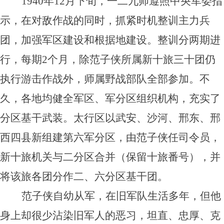
1940年12月下旬，一二九师遵照中央军委指
示，在对敌作战的同时，抓紧时机整训主力兵
团，加强军区建设和根据地建设。整训分两期进
行，每期2个月，除范子侠所属新十旅三十团仍
执行游击作战外，师属野战部队全部参加。不
久，各地均健全军区、军分区组织机构，充实了
分区基干武装。太行区以武安、沙河、邢东、邢
西四县新组建第六军分区，由范子侠任司令员，
新十旅机关与二分区合并（保留十旅番号），并
将该旅各团分作二、六分区基干团。
范子侠自幼从军，在旧军队生活多年，但他
身上却很少沾染旧军人的恶习，坦直、忠厚、克