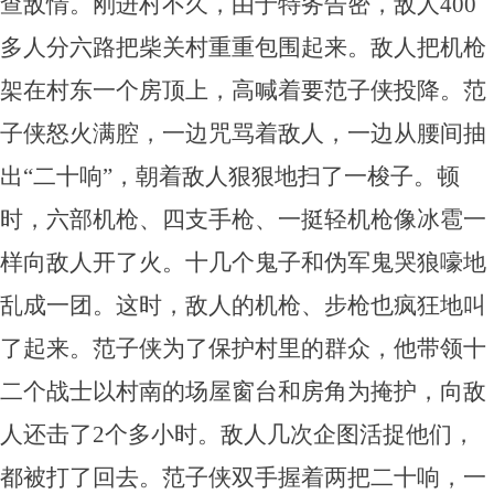
查敌情。刚进村不久，由于特务告密，敌人400
多人分六路把柴关村重重包围起来。敌人把机枪
架在村东一个房顶上，高喊着要范子侠投降。范
子侠怒火满腔，一边咒骂着敌人，一边从腰间抽
出“二十响”，朝着敌人狠狠地扫了一梭子。顿
时，六部机枪、四支手枪、一挺轻机枪像冰雹一
样向敌人开了火。十几个鬼子和伪军鬼哭狼嚎地
乱成一团。这时，敌人的机枪、步枪也疯狂地叫
了起来。范子侠为了保护村里的群众，他带领十
二个战士以村南的场屋窗台和房角为掩护，向敌
人还击了2个多小时。敌人几次企图活捉他们，
都被打了回去。范子侠双手握着两把二十响，一