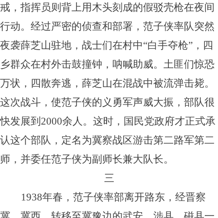
戒，指挥员则背上用木头刻成的假驳壳枪在夜间
行动。经过严密的侦查和部署，范子侠率队突然
夜袭薛芝山驻地，战士们在村中“白手夺枪”，四
乡群众在村外击鼓撞钟，呐喊助威。土匪们惊恐
万状，四散奔逃，薛芝山在混战中被流弹击毙。
这次战斗，使范子侠的义勇军声威大振，部队很
快发展到2000余人。这时，国民党政府才正式承
认这个部队，定名为冀察战区游击第二路军第二
师，并委任范子侠为副师长兼大队长。
三
1938年春，范子侠率部离开路东，经晋察
冀、冀西，转移至冀豫边的武安、涉县、磁县一