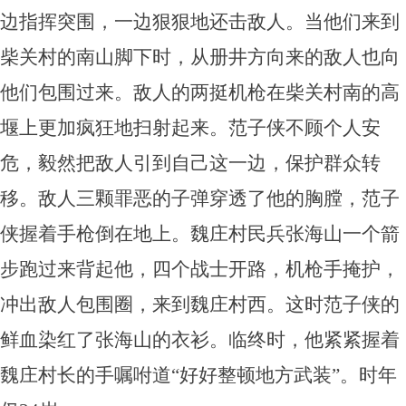
边指挥突围，一边狠狠地还击敌人。当他们来到
柴关村的南山脚下时，从册井方向来的敌人也向
他们包围过来。敌人的两挺机枪在柴关村南的高
堰上更加疯狂地扫射起来。范子侠不顾个人安
危，毅然把敌人引到自己这一边，保护群众转
移。敌人三颗罪恶的子弹穿透了他的胸膛，范子
侠握着手枪倒在地上。魏庄村民兵张海山一个箭
步跑过来背起他，四个战士开路，机枪手掩护，
冲出敌人包围圈，来到魏庄村西。这时范子侠的
鲜血染红了张海山的衣衫。临终时，他紧紧握着
魏庄村长的手嘱咐道“好好整顿地方武装”。时年