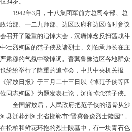
仅34岁。
1942年3月，十八集团军前方总司令部、总
政治部、一二九师部、边区政府和边区临时参议
会召开了隆重的追悼大会，沉痛悼念反扫荡战斗
中壮烈殉国的范子侠及诸烈士。刘伯承师长在庄
严肃穆的气氛中致悼词。晋冀鲁豫边区各地群众
也纷纷举行了隆重的追悼会，中共中央机关报
《解放日报》于三月二十三日以《悼范子侠等四
位同志殉国》为题发表社论，沉痛悼念范子侠。
全国解放后，人民政府把范子侠的遗骨从沙
河县迁葬到河北省邯郸市“晋冀鲁豫烈士陵园”，
在松柏和鲜花环抱的烈士陵墓中，有一块青石色