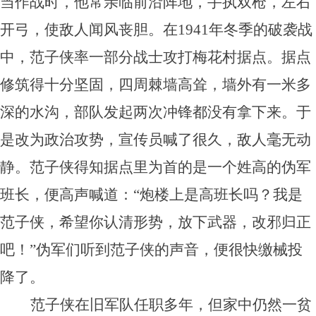
当作战时，他常亲临前沿阵地，手执双枪，左右
开弓，使敌人闻风丧胆。在1941年冬季的破袭战
中，范子侠率一部分战士攻打梅花村据点。据点
修筑得十分坚固，四周棘墙高耸，墙外有一米多
深的水沟，部队发起两次冲锋都没有拿下来。于
是改为政治攻势，宣传员喊了很久，敌人毫无动
静。范子侠得知据点里为首的是一个姓高的伪军
班长，便高声喊道：“炮楼上是高班长吗？我是
范子侠，希望你认清形势，放下武器，改邪归正
吧！”伪军们听到范子侠的声音，便很快缴械投
降了。
范子侠在旧军队任职多年，但家中仍然一贫