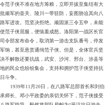
令范子侠不准在地方筹粮，立即开拔至集结有大
批顽军的壶关、陵川一带驻防，妄图胁迫其向八
路军进攻。范坚决拒绝。顽固派三令五申，未能
使范子侠屈服，便恼羞成怒。洛阳第一战区长官
司令部发布命令，取消第一游击支队番号，停发
军饷，甚至悬赏通缉范子侠。但是，全体官兵坚
决不解散还要抗战，武安、沙河、邢台、涉县等
地的民众也纷纷集会，支持和拥护范子侠坚持抗
日斗争。
1939年11月20日，在八路军总部首长和刘伯
承师长、邓小平政委的亲切关怀下，范子侠接受
八路军指导，毅然将部队易帜为“平汉抗日游击