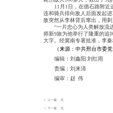
11月1日，在德石路附近
连和骑兵排向敌人后面发起进
敌突然从李林背后窜出，用刺
“一片忠心为人类解放流
师新9旅为他举行了隆重的追
大字。经冀南专署批准，李秦
（来源：中共邢台市委党
编辑：刘鑫阳 刘红雨
责编：刘来清
编审：赵 伟
上一篇：
无
ꂃ
下一篇：
无
ꁹ