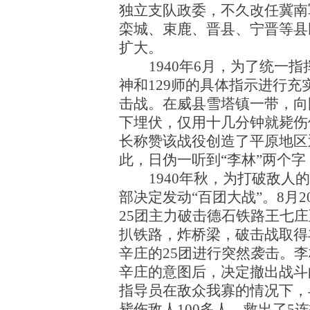
独立支队政委，不久改任冀南
栾城、束鹿、晋县、宁晋等县
扩大。
1940年6月，为了统
神和129师的具体指示进行充
击战。在威县雪塔镇一带，向
下埋伏，仅用十几分钟就毙伤俘
长称赞该战役创造了平原地区
此，日伪一听到“李林”两个
1940年秋，为打破敌
部决定发动“百团大战”。8月
25团主力破击德石铁路王七
扒铁路，炸桥梁，破击战取得
辛庄的25团进行突然袭击。
辛庄的意图后，决定撤出战斗
指导员在敌众我寡的情况下，
毙伤敌人100多人，救出了5