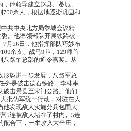
内，他领导建立赵县、藁城、
700余人，根据地逐渐巩固和
照中共中央北方局黎城会议精
兼政委。他率领部队开展铁路破
7月26日，他指挥部队巧妙布
00余支、战马9匹，129师首
到八路军总部的通令嘉奖。从
抗战形势进一步发展，八路军总
的任务是破击德石铁路。李林率
队破击景县至宋门公路。他们
的大批伪军统一行动，对驻在大
当他发现敌人实施分兵包围大
营5连被敌人堵在了村内。5连
团的配合下，一举攻入大辛庄，