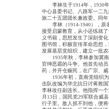
李林生于1914年，19
中心县委书记、八路军一二九
旅二十五团团长兼政委。同年1
李林（1914-1940
接受启蒙教育，从小还练就了
义书籍，思想发生了深刻变化
图书馆，积极宣传革命思想，
发展基层党组织，建立一批农
1935年秋，李林参加
官绅恶霸的斗争。他首先动员
药，并开仓赈民，在广宗、威
1936年初，直南党组
击队改编为华北抗日讨蒋救国
李林改任副连长。他指挥一个
月13日，国民党29军联合威
行子里。敌人抓不到他，便将