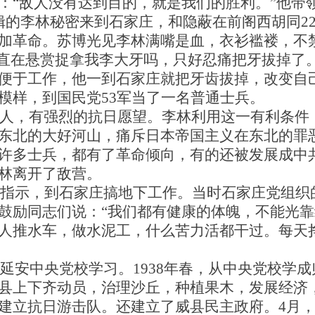
：“敌人没有达到目的，就是我们的胜利。”他带
缉的李林秘密来到石家庄，和隐蔽在前阁西胡同2
加革命。苏博光见李林满嘴是血，衣衫褴褛，不
一直在悬赏捉拿我李大牙吗，只好忍痛把牙拔掉了
便于工作，他一到石家庄就把牙齿拔掉，改变自
模样，到国民党53军当了一名普通士兵。
北人，有强烈的抗日愿望。李林利用这一有利条件
东北的大好河山，痛斥日本帝国主义在东北的罪
许多士兵，都有了革命倾向，有的还被发展成中
林离开了敌营。
党的指示，到石家庄搞地下工作。当时石家庄党组
鼓励同志们说：“我们都有健康的体魄，不能光靠
人推水车，做水泥工，什么苦力活都干过。每天
赴延安中央党校学习。1938年春，从中央党校学
县上下齐动员，治理沙丘，种植果木，发展经济
建立抗日游击队。还建立了威县民主政府。4月，