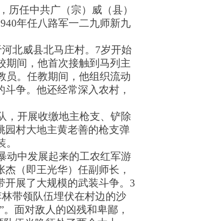
暴动，历任中共广（宗）威（县）
940年任八路军一二九师新九
生于河北威县北马庄村。7岁开始
在校期间，他首次接触到马列主
学教员。任教期间，他组织流动
的斗争。他还经常深入农村，
分队，开展收缴地主枪支、铲除
桃园村大地主黄老善的枪支弹
装。
南暴动中发展起来的工农红军游
张杰（即王光华）任副师长，
带开展了大规模的武装斗争。3
。李林带领队伍埋伏在村边的沙
”。面对敌人的凶残和卑鄙，