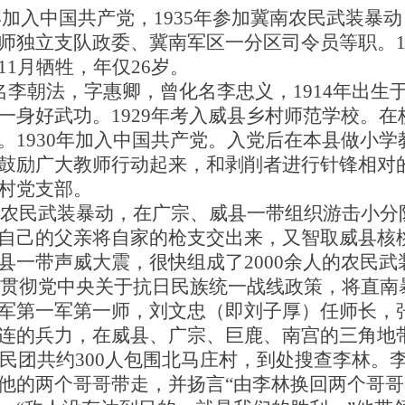
30年加入中国共产党，1935年参加冀南农民武装
师独立支队政委、冀南军区一分区司令员等职。1
1月牺牲，年仅26岁。
），原名李朝法，字惠卿，曾化名李忠义，1914年出
一身好武功。1929年考入威县乡村师范学校。
。1930年加入中国共产党。入党后在本县做小
鼓励广大教师行动起来，和剥削者进行针锋相对
村党支部。
冀南农民武装暴动，在广宗、威县一带组织游击小
自己的父亲将自家的枪支交出来，又智取威县核
县一带声威大震，很快组成了2000余人的农民武
织为贯彻党中央关于抗日民族统一战线政策，将直
军第一军第一师，刘文忠（即刘子厚）任师长，
连的兵力，在威县、广宗、巨鹿、南宫的三角地
县民团共约300人包围北马庄村，到处搜查李林
他的两个哥哥带走，并扬言“由李林换回两个哥哥