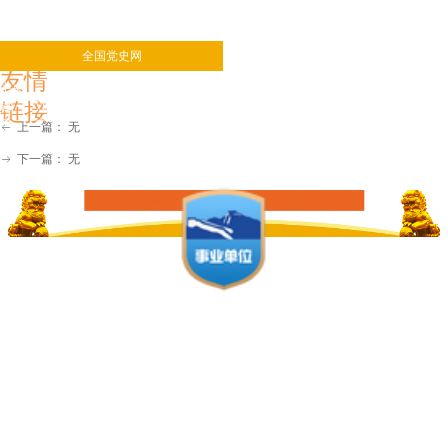
全国党史网
省内党史网
友情
中央 北京
天津
河北
辽宁
吉林
上海
江苏
安徽
福
链接
建
江西
河南
湖北
四川
重庆
贵州
云南
陕西
甘
肃
宁夏
上一篇：
无
ꂃ
新疆
广西
浙江
海南
广东
湖南
下一篇：
无
ꁹ
主办单位：中共邢台
市委党史研究室 冀
ICP备16003732-1
地址：邢台市襄都
区顺德北路229号
邮箱：