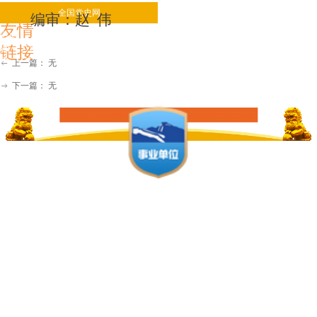
全国党史网
省内党史网
编审：赵 伟
友情
中央 北京
天津
河北
辽宁
吉林
上海
江苏
安徽
福
链接
建
江西
河南
湖北
四川
重庆
贵州
云南
陕西
甘
肃
宁夏
上一篇：
无
ꂃ
新疆
广西
浙江
海南
广东
湖南
下一篇：
无
ꁹ
主办单位：中共邢台
市委党史研究室 冀
ICP备16003732-1
地址：邢台市襄都
区顺德北路229号
邮箱：
xtdangshi@126.co
m 邮编：054000